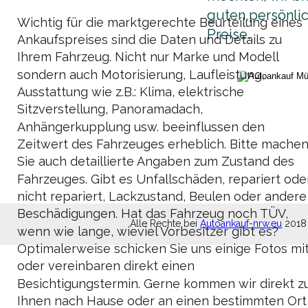
guten,persönlic
Wichtig für die marktgerechte Beurteilung eines 
Preise.
Ankaufspreises sind die Daten und Details zu 
Ihrem Fahrzeug. Nicht nur Marke und Modell 
sondern auch Motorisierung, Laufleistung, 
Ausstattung wie z.B.: Klima, elektrische 
Sitzverstellung, Panoramadach, 
Anhängerkupplung usw. beeinflussen den 
Zeitwert des Fahrzeuges erheblich. Bitte machen
Sie auch detaillierte Angaben zum Zustand des 
Fahrzeuges. Gibt es Unfallschäden, repariert ode
nicht repariert, Lackzustand, Beulen oder andere
Beschädigungen. Hat das Fahrzeug noch TÜV, 
Alle Rechte bei 
Autoankauf-nrw.eu
 2018
wenn wie lange, wieviel Vorbesitzer gibt es? 
Optimalerweise schicken Sie uns einige Fotos mit
oder vereinbaren direkt einen 
Besichtigungstermin. Gerne kommen wir direkt zu
Ihnen nach Hause oder an einen bestimmten Ort