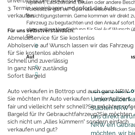
unverbindlichen Ankaufspreis
repariert, Lackzustand, Beulen oder andere Besc
3. Termin vereinbaren und sofort das Auto 
Vorbesitzer gibt es? Optimalerweise schicken Sie 
verkaufen.
Besichtigungstermin. Gerne kommen wir direkt z
Fahrzeug zu begutachten und den Ankauf sofort v
ohne weitere Verpflichtung für Sie! Auf Wunsch
Für uns selbstverständlich:
Sie kostenlos als Serviceleistung.
Abmeldeservice für Sie kostenlos
Abholservie auf Wunsch lassen wir das Fahrzeug 

für Sie kostenlos abholen
Autoankauf Bottrop NRW - Wir möchten das 
Schnell und zuverlässig

In ganz NRW zuständig

Sofort Bargeld
Autoankauf Bo
Auto verkaufen in Bottrop und auch ganz NRW
Unser Autoankau
Sie möchten Ihr Auto verkaufen - unkompliziert, 
fair und vielleicht sehr schnell?Sie möchten sofor
Städten NRW`s 
Bargeld für Ihr Gebrauchtfahrzeug?Sie möchten 
uns direkt anru
sich nicht um „Alles kümmern“ sondern einfach 
NRW ein Gebrau
verkaufen und gut?
möchten, wir b