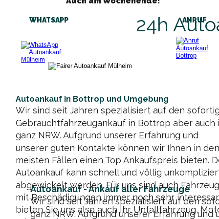
Auch am Wochenende!
24h Auto
WHATSAPP   
                ANRUF
Autoankauf in Bottrop und Umgebung
Wir sind seit Jahren spezialisiert auf den soforti
Gebrauchtfahrzeugankauf in Bottrop aber auch i
ganz NRW. Aufgrund unserer Erfahrung und 
unserer guten Kontakte können wir Ihnen in den
meisten Fällen einen Top Ankaufspreis bieten. D
Autoankauf kann schnell und völlig unkomplizier
abgewickelt werden. Für uns sind auch Fahrzeug
Autoankauf - Ankauf aller Fahrzeuge
mit Beschädigungen immer noch sehr interessan
Wir sind seit Jahren spezialisiert auf den s
bieten Sie uns also auch Ihr Unfallfahrzeug, Moto
ganz NRW. Aufgrund unserer Erfahrung und u