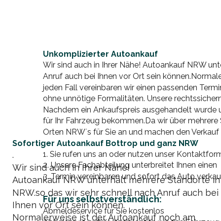
Unkomplizierter Autoankauf
Wir sind auch in Ihrer Nähe! Autoankauf NRW unt
Anruf auch bei Ihnen vor Ort sein können.Normal
jeden Fall vereinbaren wir einen passenden Termi
ohne unnötige Formalitäten. Unsere rechtssichern
Nachdem ein Ankaufspreis ausgehandelt wurde un
für Ihr Fahrzeug bekommen.Da wir über mehrere St
Orten NRW´s für Sie an und machen den Verkauf 
Sofortiger Autoankauf Bottrop und ganz NRW
1. Sie rufen uns an oder nutzen unser Kontaktfor
.
2. Unsere Fachabteilung unterbreitet Ihnen einen 
Wir sind auch in Ihrer Nähe!
3. Termin vereinbaren und sofort das Auto verkau
Autoankauf NRW unterhält mehrere Standorte in
NRW.so das wir sehr schnell nach Anruf auch bei 
Für uns selbstverständlich:
Ihnen vor Ort sein können.
Abmeldeservice für Sie kostenlos
Normalerweise ist der Autoankauf noch am 