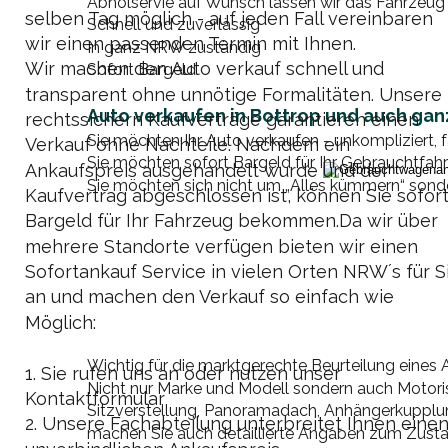
Abholservie auf Wunsch lassen wir das Fahrzeug 
selben Tag möglich - auf jeden Fall vereinbaren 
Schnell und zuverlässig
wir einen passenden Termin mit Ihnen.
In ganz NRW zuständig
Wir machen den Auto verkauf schnell und 
Sofort Bargeld
transparent ohne unnötige Formalitäten. Unsere 
Auto verkaufen in Bottrop und auch ga
rechtssichern Kaufverträge garantieren einen 
Sie möchten Ihr Auto verkaufen - unkompliziert, fa
Verkauf ohne Nachteile. Nachdem ein 
Sie möchten sofort Bargeld für Ihr Gebrauchtfah
Ankaufspreis ausgehandelt wurde und der 
Sie möchten sich nicht um „Alles kümmern“ sond
Kaufvertrag abgeschlossen ist, können Sie sofort
Bargeld für Ihr Fahrzeug bekommen.Da wir über 
mehrere Standorte verfügen bieten wir einen 
Sofortankauf Service in vielen Orten NRW´s für S
an und machen den Verkauf so einfach wie 
Möglich:
Wichtig für die marktgerechte Beurteilung eines 
1. Sie rufen uns an oder nutzen unser 
Nicht nur Marke und Modell sondern auch Motorisie
Kontaktformular
Sitzverstellung, Panoramadach, Anhängerkupplung
2. Unsere Fachabteilung unterbreitet Ihnen einen 
machen Sie auch detaillierte Angaben zum Zustan