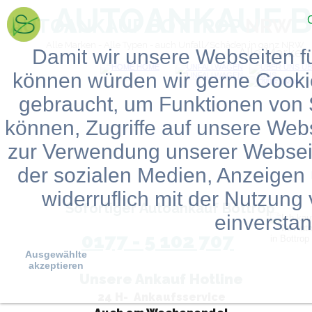
AUTOANKAUF B
AUTOANKAUF BOTTROP 
NRW
Alle Marken - Alle Typen - auch Unfall/Schäden in ganz NRW
Damit wir unsere Webseiten fü
Alle Marken
können würden wir gerne Cook
gebraucht, um Funktionen von 
können, Zugriffe auf unsere Web
zur Verwendung unserer Webseit
der sozialen Medien, Anzeigen
widerruflich mit der Nutzun
Sofortiger Autoankauf Bottrop
einversta
0177 - 5 102 707
Ausgewählte
akzeptieren
Unsere Ankauf Hotline
24 H-  Ankaufsservice